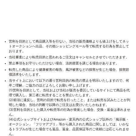
営利を目的として商品購入等を行ない、当社の販売価格よりも値上げをしてネッ
トオークションへ出品、その他ショッピングモール等で転売する行為を禁止して
おります。
当社審査により転売目的と思われるご注文はキャンセルとさせていただきます。
禁止事項をお守りいただけない場合、法的措置を講じる場合があります。
転売した商品により健康被害の報告、風評被害などの損害が生じた場合、損害賠
償請求をいたします。
当サイト上において以下の通り営利目的の転売の禁止を明示いたしますので、何
卒ご理解、ご協力のほどよろしくお願い申し上げます。
(1)営利を目的として、当社および当社が販売を委託しているサイトにて商品を代
理で購入し、第三者に転売することを禁止いたします。
(2)前項に違反し、営利の目的で転売を行ったこと、または転売を試みたことが判
明した場合、当社の判断で以降のご注文はお受けいたしかねます。
(3)営利を目的とした購入や転売等の行為が発覚した場合、交換・返金は承れませ
ん。
(4)公式ショップサイトおよびAmazon・楽天内の公式ショップ以外の「掲示板・
オークション」「フリマアプリ」等から購入された商品に関しましては、いかな
るトラブルが生じた場合でも返品、返金、品質保証等のご依頼には応じられませ
ん。