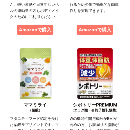
ん、軽い運動や日常生活レベ
れるため少量で効率的な肉体
ルの運動量の方もボディメイ
作りを実現できます。
クのためにご利用ください。
Amazonで購入
Amazonで購入
ママミライ
シボトリーPREMIUM
（葉酸）
（エラグ酸・有胞子性乳酸菌）
マタニティフード認定を受け
Wの機能性関与成分がBMIが
た葉酸サプリメントです。マ
高めの方、お腹周りの脂肪が